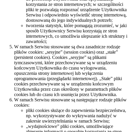
korzystania ze stron internetowych; w szczególności
pliki te pozwalają rozpoznać urządzenie Użytkownika
Serwisu i odpowiednio wyświetlić stronę internetową,
dostosowaną do jego indywidualnych potrzeb;
tworzenia statystyk, które pomagają zrozumieć, w jaki
sposób Użytkownicy Serwisu korzystają ze stron
internetowych, co umożliwia ulepszanie ich struktury i
zawartości;
W ramach Serwisu stosowane są dwa zasadnicze rodzaje
plików cookies: „sesyjne” (session cookies) oraz „stałe”
(persistent cookies). Cookies „sesyjne” są plikami
tymczasowymi, które przechowywane są w urządzeniu
końcowym Użytkownika do czasu wylogowania,
opuszczenia strony internetowej lub wyłączenia
oprogramowania (przeglądarki internetowej). „Stałe” pliki
cookies przechowywane są w urządzeniu końcowym
Użytkownika przez czas określony w parametrach plików
cookies lub do czasu ich usunięcia przez Użytkownika.
W ramach Serwisu stosowane są następujące rodzaje plików
cookies:
pliki cookies służące do zapewnienia bezpieczeństwa,
np. wykorzystywane do wykrywania nadużyć w
zakresie uwierzytelniania w ramach Serwisu;
„wydajnościowe” pliki cookies, umożliwiające
zbieranie informacji o sposobie korzystania ze stron