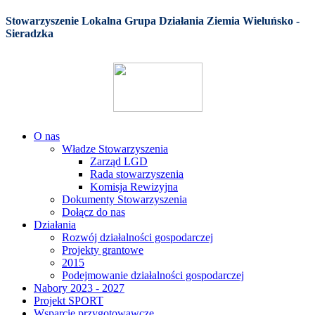
Stowarzyszenie Lokalna Grupa Działania Ziemia Wieluńsko -
Sieradzka
O nas
Władze Stowarzyszenia
Zarząd LGD
Rada stowarzyszenia
Komisja Rewizyjna
Dokumenty Stowarzyszenia
Dołącz do nas
Działania
Rozwój działalności gospodarczej
Projekty grantowe
2015
Podejmowanie działalności gospodarczej
Nabory 2023 - 2027
Projekt SPORT
Wsparcie przygotowawcze