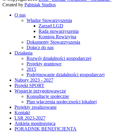
Created by
Pabisiak Studios
O nas
Władze Stowarzyszenia
Zarząd LGD
Rada stowarzyszenia
Komisja Rewizyjna
Dokumenty Stowarzyszenia
Dołącz do nas
Działania
Rozwój działalności gospodarczej
Projekty grantowe
2015
Podejmowanie działalności gospodarczej
Nabory 2023 - 2027
Projekt SPORT
Wsparcie przygotowawcze
Konsultacje społeczne
Plan włączenia społeczności lokalnej
Projekty zrealizowane
Kontakt
LSR 2023-2027
Ankieta monitorująca
PORADNIK BENEFICJENTA