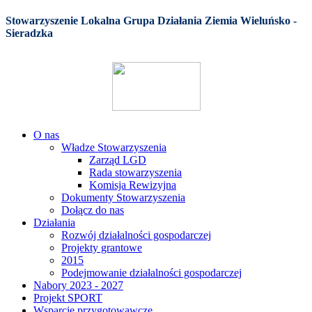
Stowarzyszenie Lokalna Grupa Działania Ziemia Wieluńsko -
Sieradzka
O nas
Władze Stowarzyszenia
Zarząd LGD
Rada stowarzyszenia
Komisja Rewizyjna
Dokumenty Stowarzyszenia
Dołącz do nas
Działania
Rozwój działalności gospodarczej
Projekty grantowe
2015
Podejmowanie działalności gospodarczej
Nabory 2023 - 2027
Projekt SPORT
Wsparcie przygotowawcze