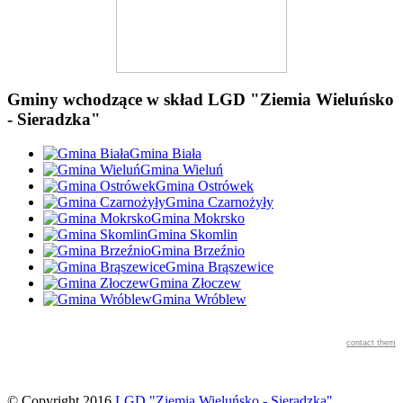
Gminy wchodzące w skład LGD "Ziemia Wieluńsko
- Sieradzka"
Gmina Biała
Gmina Wieluń
Gmina Ostrówek
Gmina Czarnożyły
Gmina Mokrsko
Gmina Skomlin
Gmina Brzeźnio
Gmina Brąszewice
Gmina Złoczew
Gmina Wróblew
contact them
© Copyright 2016
LGD "Ziemia Wieluńsko - Sieradzka"